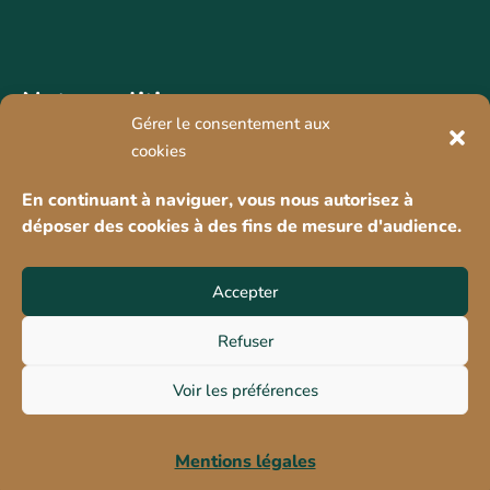
Notre politique
Gérer le consentement aux
cookies
En continuant à naviguer, vous nous autorisez à
déposer des cookies à des fins de mesure d'audience.
Réseaux sociaux
Accepter
Refuser
Voir les préférences
Cliquez pour accepter les cookies marketing
et activer ce contenu
Mentions légales